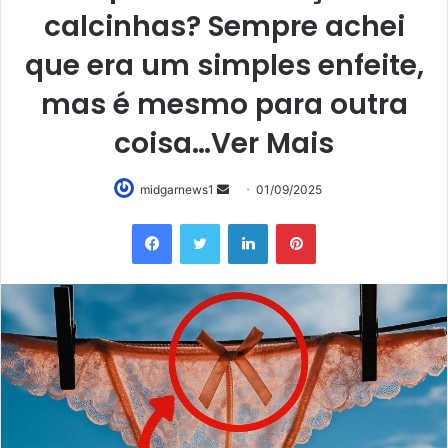
calcinhas? Sempre achei
que era um simples enfeite,
mas é mesmo para outra
coisa…Ver Mais
Mande
midgarnews1
01/09/2025
um
Facebook
Twitter
Linkedin
Pinterest
e-
mail