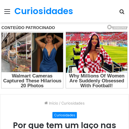
Curiosidades
Menu
P
p
Início
/
Curiosidades
Curiosidades
Por que tem um laço nas