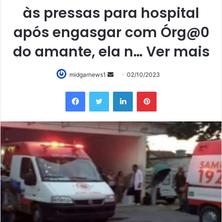
às pressas para hospital
após engasgar com Órg@0
do amante, ela n… Ver mais
Mande
midgarnews1
02/10/2023
um
Facebook
Twitter
Linkedin
Pinterest
e-
mail