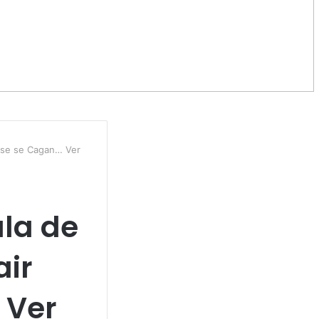
uase se Cagan… Ver
ala de
air
 Ver