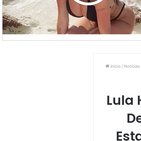
Início
/
Notícias
Lula 
De
Est