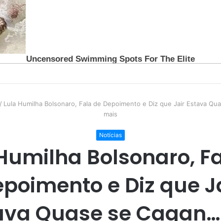
/
Lula Humilha Bolsonaro, Fala de Depoimento e Diz que Jair Estava Q
mais
Notícias
Humilha Bolsonaro, F
poimento e Diz que J
ava Quase se Cagan…