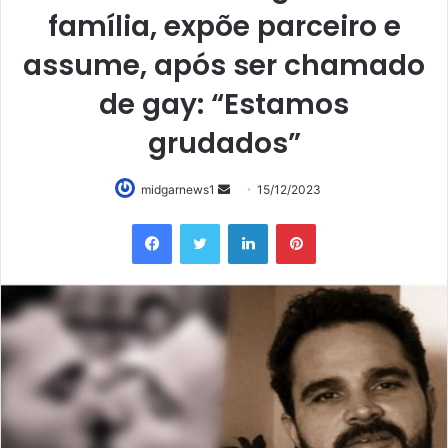
família, expõe parceiro e
assume, após ser chamado
de gay: “Estamos
grudados”
Mande
midgarnews1
15/12/2023
um
Facebook
Twitter
Linkedin
Pinterest
e-
mail