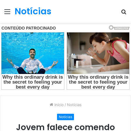
Notícias
Menu
P
p
Início
/
Notícias
Notícias
Jovem falece comendo