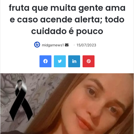
fruta que muita gente ama
e caso acende alerta; todo
cuidado é pouco
Mande
midgarnews1
15/07/2023
um
Facebook
Twitter
Linkedin
Pinterest
e-
mail