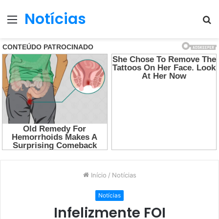
Notícias
Menu
P
p
Início
/
Notícias
Notícias
Infelizmente FOI