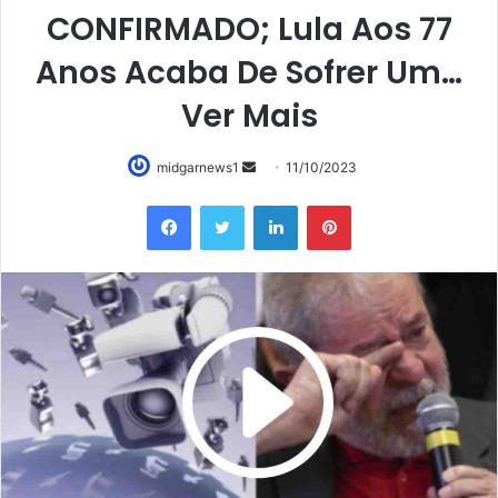
CONFIRMADO; Lula Aos 77
Anos Acaba De Sofrer Um…
Ver Mais
Mande
midgarnews1
11/10/2023
um
Facebook
Twitter
Linkedin
Pinterest
e-
mail