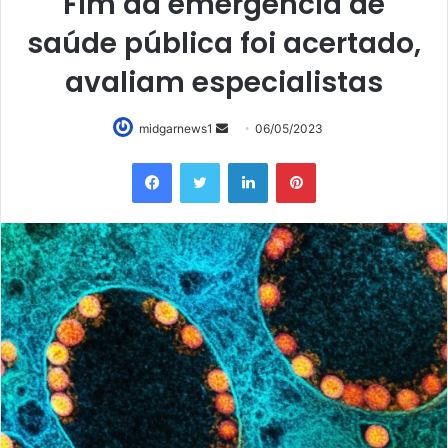
Fim da emergência de
saúde pública foi acertado,
avaliam especialistas
Mande
midgarnews1
06/05/2023
um
Facebook
Twitter
Linkedin
Pinterest
e-
mail