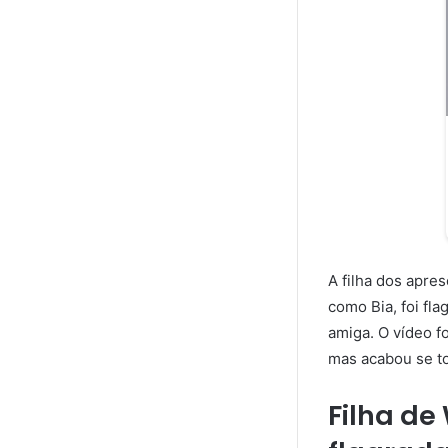
A filha dos apre
como Bia, foi f
amiga. O vídeo 
mas acabou se t
Filha de