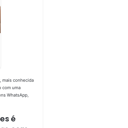
, mais conhecida
so com uma
gens WhatsApp,
es é