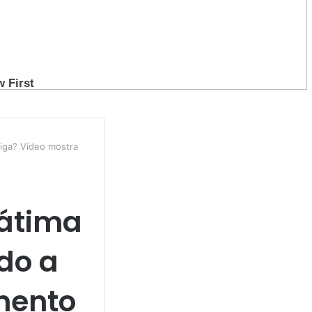
iga? Vídeo mostra
Fátima
do a
mento