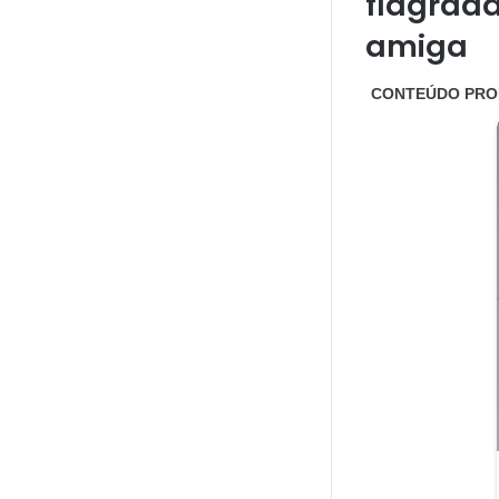
flagrad
amiga