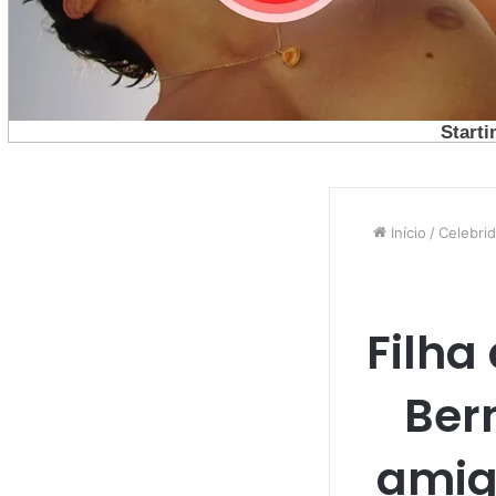
Início
/
Celebri
Filha
Ber
amig