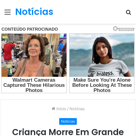
Notícias
Menu
P
p
Início
/
Notícias
Notícias
Criança Morre Em Grande