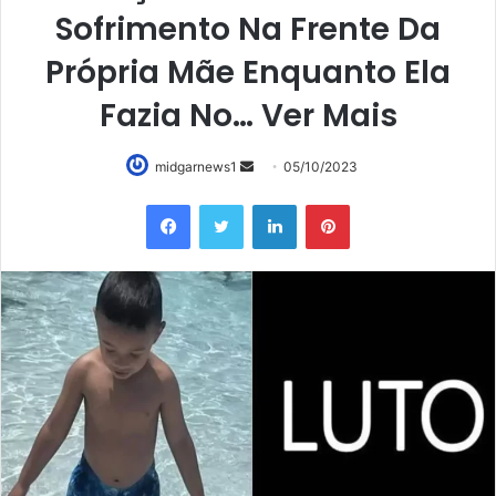
Sofrimento Na Frente Da
Própria Mãe Enquanto Ela
Fazia No… Ver Mais
Mande
midgarnews1
05/10/2023
um
Facebook
Twitter
Linkedin
Pinterest
e-
mail