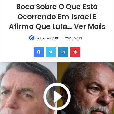
Boca Sobre O Que Está
Ocorrendo Em Israel E
Afirma Que Lula… Ver Mais
Mande
midgarnews1
23/10/2023
um
Facebook
Twitter
Linkedin
Pinterest
e-
mail