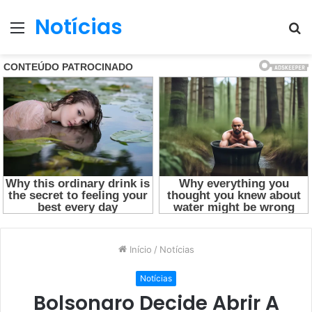
Notícias
Menu
P
p
Início
/
Notícias
Notícias
Bolsonaro Decide Abrir A