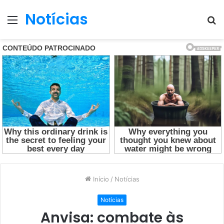
Notícias
Menu
P
p
Início
/
Notícias
Notícias
Anvisa: combate às