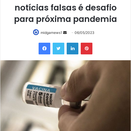
notícias falsas é desafio
para próxima pandemia
Mande
midgarnews1
06/05/2023
um
Facebook
Twitter
Linkedin
Pinterest
e-
mail